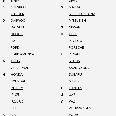
B
BMW
LIFAN
C
CHEVROLET
M
MAZDA
CITROEN
MERCEDES-BENZ
D
DAEWOO
MITSUBISHI
DATSUN
N
NISSAN
DODGE
O
OPEL
F
FIAT
P
PEGEOUT
FORD
PORSCHE
FORD AMERICA
R
RENAULT
G
GEELY
S
SKODA
GREAT WALL
SSANG YONG
H
HONDA
SUBARU
HYUNDAI
SUZUKI
I
INFINITY
T
TOYOTA
ISUZU
U
UAZ
J
JAGUAR
V
VAZ
JEEP
VOLKSWAGEN
K
KIA
VOLVO