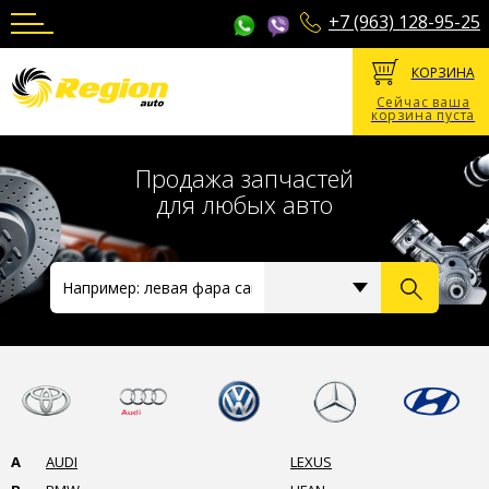
+7 (963) 128-95-25
КОРЗИНА
Сейчас ваша
корзина пуста
Продажа запчастей
для любых авто
A
AUDI
LEXUS