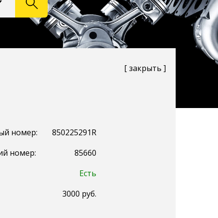
[ закрыть ]
ый номер:
850225291R
ий номер:
85660
Есть
3000
руб.