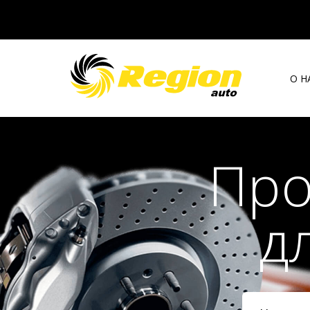
О Н
Про
д